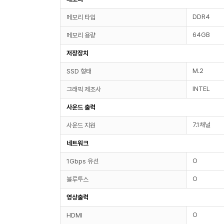
DDR4
메모리 타입
64GB
메모리 용량
저장장치
M.2
SSD 형태
INTEL
그래픽 제조사
사운드 출력
7.1채널
사운드 지원
네트워크
O
1Gbps 유선
O
블루투스
영상출력
O
HDMI