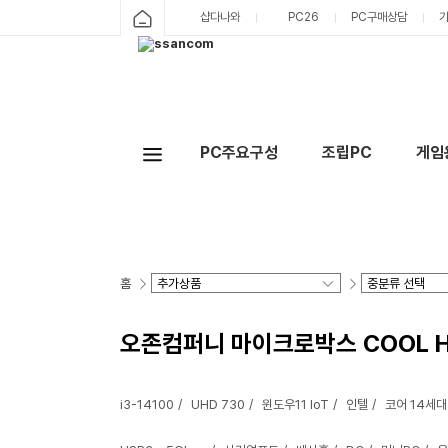
샵다나와
PC26
PC구매상담
PC주요구성
조립PC
게임
홈
오존컴퍼니 마이크로박스 COOL H610A
i3-14100
UHD 730
윈도우11 IoT
인텔
코어 14세대