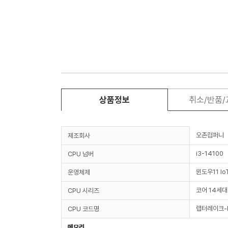
상품정보
취소/반품
오존컴퍼니
제조회사
i3-14100
CPU 넘버
윈도우11 Io
운영체제
코어 14세대
CPU 시리즈
랩터레이크-
CPU 코드명
메모리