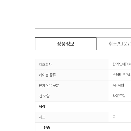
상품정보
취소/반품
탑라인에이
제조회사
스테레오(AU
케이블 종류
M-M형
단자 암수구분
라운드형
선 모양
색상
O
레드
인증