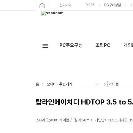
샵다나와
PC26
PC구매상담
PC주요구성
조립PC
게임
홈
탑라인에이치디 HDTOP 3.5 to 5
스테레오(AUX) 케이블
길이:50m
메인단자:3.5스테레오(35