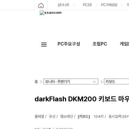
샵다나와
PC26
PC구매상담
PC주요구성
조립PC
게임
홈
darkFlash DKM200 키보드 
풀배열
유선
멤브레인
[키보드]
104키
동시입력:26