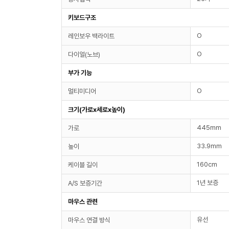
키보드구조
O
레인보우 백라이트
O
다이얼(노브)
부가 기능
O
멀티미디어
크기(가로x세로x높이)
445mm
가로
33.9mm
높이
160cm
케이블 길이
1년 보증
A/S 보증기간
마우스 관련
유선
마우스 연결 방식