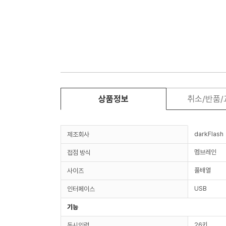
상품정보
취소/반품
darkFlash
제조회사
멤브레인
접점 방식
풀배열
사이즈
USB
인터페이스
기능
26키
동시입력