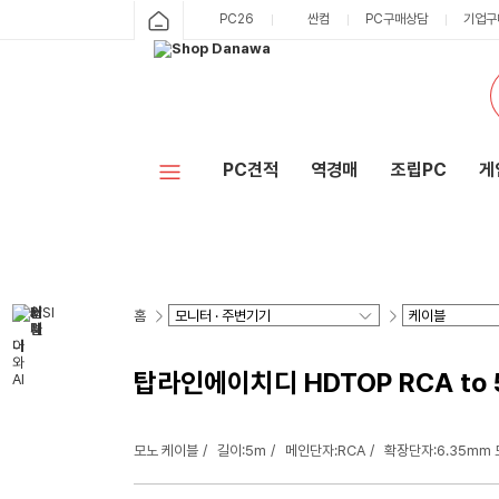
PC26
싼컴
PC구매상담
기업구
PC견적
역경매
조립PC
게
홈
탑라인에이치디 HDTOP RCA to 5
모노 케이블
길이:5m
메인단자:RCA
확장단자:6.35mm 