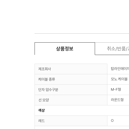
상품정보
취소/반품
탑라인에이
제조회사
모노 케이블
케이블 종류
M-F형
단자 암수구분
라운드형
선 모양
색상
O
레드