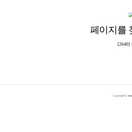
페이지를 
[264
Copyrightⓒ
da