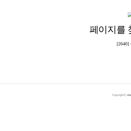
페이지를 
[264
Copyrightⓒ
da