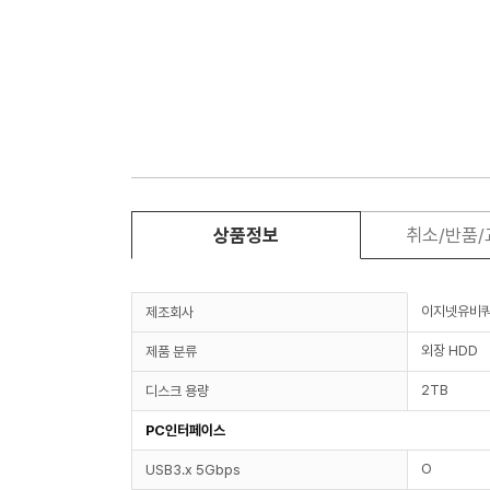
상품정보
취소/반품
이지넷유비
제조회사
외장 HDD
제품 분류
2TB
디스크 용량
PC인터페이스
O
USB3.x 5Gbps