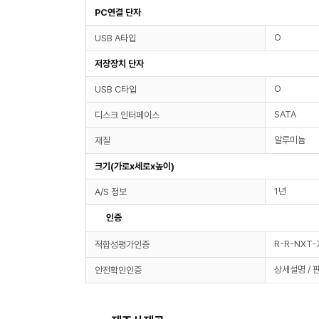
PC연결 단자
O
USB A타입
저장장치 단자
O
USB C타입
SATA
디스크 인터페이스
알루미늄
재질
크기(가로x세로x높이)
1년
A/S 정보
인증
R-R-NXT
적합성평가인증
상세설명 / 
안전확인인증