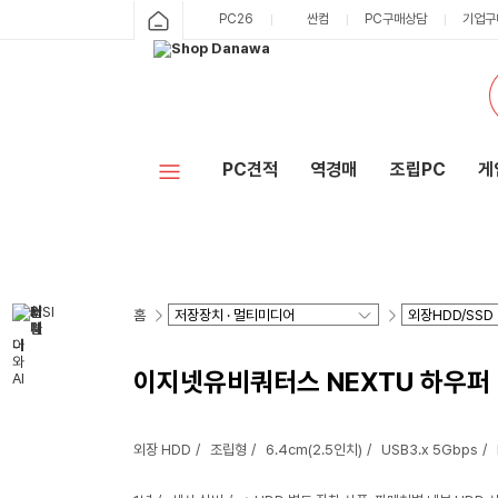
PC26
싼컴
PC구매상담
기업구
PC견적
역경매
조립PC
게
홈
이지넷유비쿼터스 NEXTU 하우퍼 7
외장 HDD
조립형
6.4cm(2.5인치)
USB3.x 5Gbps