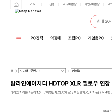
PC26
싼컴
PC구매상담
기업구매상담
로
PC견적
역경매
조립PC
게임용PC
홈
탑라인에이치디 HDTOP XLR 옐로우 연장 케이
마이크 케이블
길이:1.5m
메인단자:XLR(캐논)
확장단자:XLR(캐논)
M-F형
판매