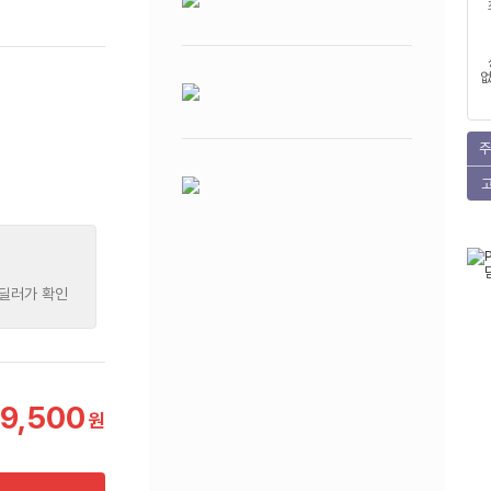
없
주
 딜러가 확인
19,500
원