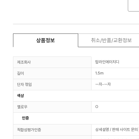
상품정보
취소/반품/교환정보
탑라인에이치디
제조회사
1.5m
길이
ㅡ자-ㅡ자
단자 꺾임
색상
O
옐로우
인증
상세설명 / 판매 사이트 문의
적합성평가인증