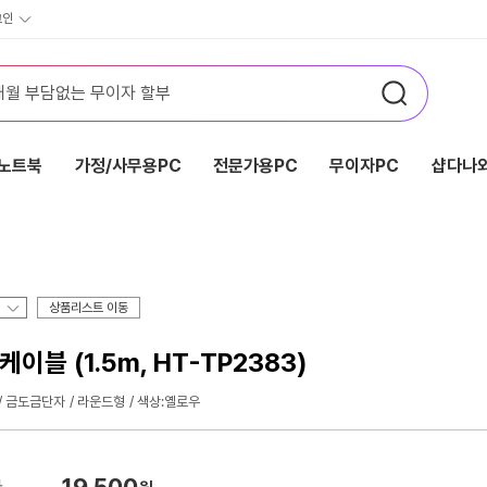
그인
노트북
가정/사무용PC
전문가용PC
무이자PC
샵다나와
상품리스트 이동
블 (1.5m, HT-TP2383)
금도금단자
라운드형
색상:옐로우
19,500
가