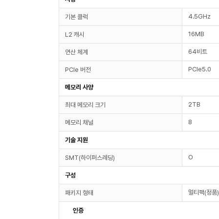
4.5GHz
기본 클럭
16MB
L2 캐시
64비트
연산 체계
PCIe5.0
PCIe 버전
메모리 사양
2TB
최대 메모리 크기
8
메모리 채널
기술 지원
O
SMT(하이퍼스레딩)
구성
멀티팩(정품)
패키지 형태
인증