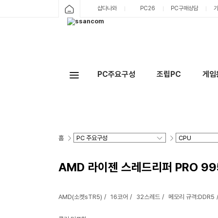
샵다나와
PC26
PC구매상담
PC주요구성
조립PC
게임
홈
AMD 라이젠 스레드리퍼 PRO 99
AMD(소켓sTR5)
16코어
32스레드
메모리 규격:DDR5