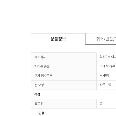
상품정보
취소/반품
탑라인에이
제조회사
스테레오(AU
케이블 종류
M-F형
단자 암수구분
라운드형
선 모양
색상
O
옐로우
인증