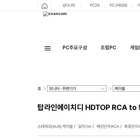
샵다나와
PC26
PC구매상담
PC주요구성
조립PC
게임
홈
탑라인에이치디 HDTOP RCA to 
스테레오(AUX) 케이블
길이:1m
메인단자:RCA
확장단자: