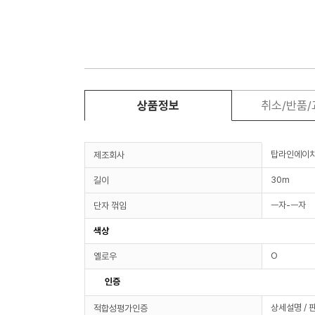
상품정보
취소/반품
탑라인에이
제조회사
30m
길이
ㅡ자-ㅡ자
단자 꺾임
색상
O
옐로우
인증
상세설명 / 
적합성평가인증