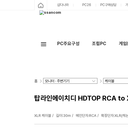
샵다나와
PC26
PC구매상담
PC주요구성
조립PC
게임
홈
탑라인에이치디 HDTOP RCA to X
XLR 케이블
길이:30m
메인단자:RCA
확장단자:XLR(캐논