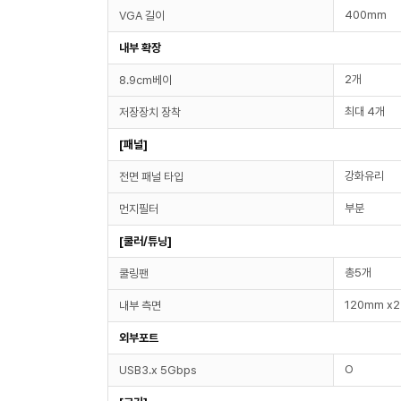
400mm
VGA 길이
내부 확장
2개
8.9cm베이
최대 4개
저장장치 장착
[패널]
강화유리
전면 패널 타입
부분
먼지필터
[쿨러/튜닝]
총5개
쿨링팬
120mm x2
내부 측면
외부포트
O
USB3.x 5Gbps