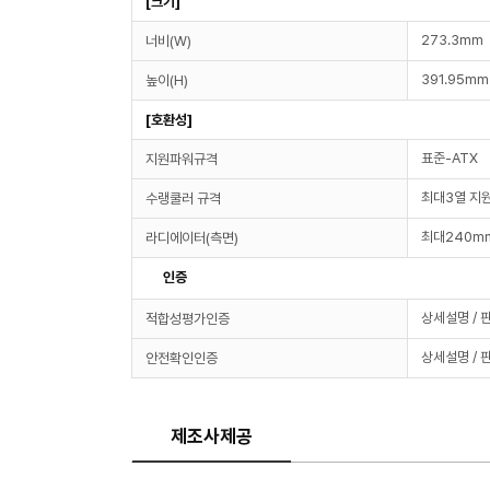
[크기]
273.3mm
너비(W)
391.95mm
높이(H)
[호환성]
표준-ATX
지원파워규격
최대3열 지
수랭쿨러 규격
최대240m
라디에이터(측면)
인증
상세설명 / 
적합성평가인증
상세설명 / 
안전확인인증
제조사제공