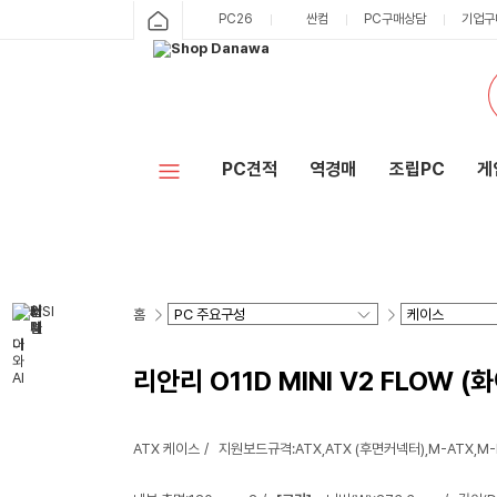
PC26
싼컴
PC구매상담
기업구
PC견적
역경매
조립PC
게
홈
리안리 O11D MINI V2 FLOW (
ATX 케이스
지원보드규격:ATX,ATX (후면커넥터),M-ATX,M-