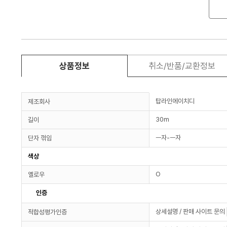
상품정보
취소/반품/교환정보
탑라인에이치디
제조회사
30m
길이
ㅡ자-ㅡ자
단자 꺾임
색상
O
옐로우
인증
상세설명 / 판매 사이트 문의
적합성평가인증