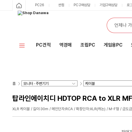
PC26
싼컴
PC구매상담
기업구매상담
로
PC견적
역경매
조립PC
게임용PC
홈
탑라인에이치디 HDTOP RCA to XLR MF
XLR 케이블
길이:30m
메인단자:RCA
확장단자:XLR(캐논)
M-F형
금도금
판매