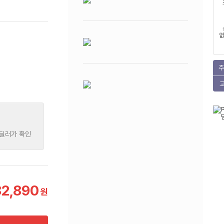
없
주
 딜러가 확인
82,890
원