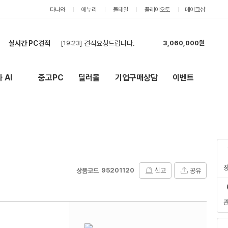
다나와
에누리
몰테일
플레이오토
메이크샵
실시간 PC견적
[19:23]
견적요청드립니다.
3,060,000원
[19:10]
견적요청드립니다.
3,788,000원
[19:09]
견적요청드립니다.
3,788,000원
 AI
중고PC
딜러몰
기업구매상담
이벤트
New
외부 링크
[19:07]
견적문의드립니다
2,159,000원
[19:06]
견적문의드립니다
2,159,000원
[19:01]
조립PC 견적
1,339,000원
[18:46]
견적문의
2,040,000원
[18:43]
견적 부탁드립니다
4,307,000원
[18:07]
PC 조립 견적 요청드립니다
861,000원
[17:52]
견적신청
753,000원
95201120
신고
공유
상품코드