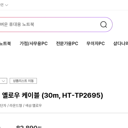
그인
노트북
가정/사무용PC
전문가용PC
무이자PC
샵다나와
상품리스트 이동
 옐로우 케이블 (30m, HT-TP2695)
단자
라운드형
색상:옐로우
82,890
가