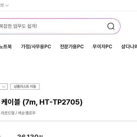
그인
노트북
가정/사무용PC
전문가용PC
무이자PC
샵다나와
상품리스트 이동
이블 (7m, HT-TP2705)
라운드형
색상:옐로우
36,130
가