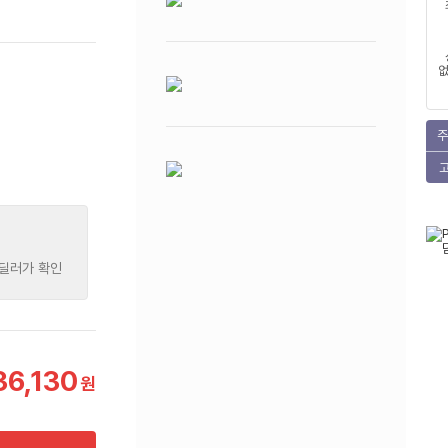
없
주
 딜러가 확인
36,130
원