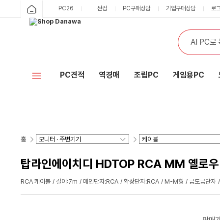
PC26
싼컴
PC구매상담
기업구매상담
로
PC견적
역경매
조립PC
게임용PC
홈
탑라인에이치디 HDTOP RCA MM 옐로우 케
RCA 케이블
길이:7m
메인단자:RCA
확장단자:RCA
M-M형
금도금단자
판매