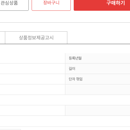
구매하기
관심상품
장바구니
상품정보제공고시
등록년월
길이
단자 꺾임