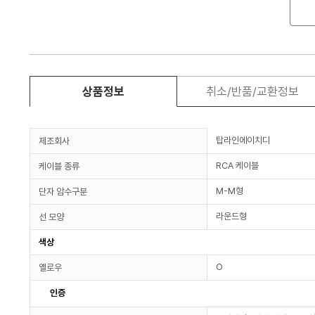
상품정보
취소/반품/교환정보
탑라인에이치디
제조회사
RCA 케이블
케이블 종류
M-M형
단자 암수구분
라운드형
선 모양
색상
O
옐로우
인증