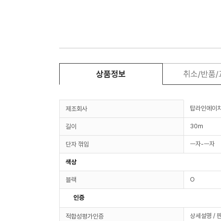
상품정보
취소/반품
탑라인에이
제조회사
30m
길이
ㅡ자-ㅡ자
단자 꺾임
색상
O
블랙
인증
상세설명 / 
적합성평가인증