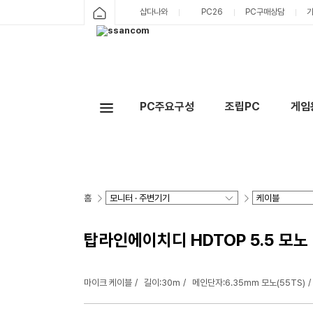
샵다나와
PC26
PC구매상담
PC주요구성
조립PC
게임
홈
탑라인에이치디 HDTOP 5.5 모노 t
마이크 케이블
길이:30m
메인단자:6.35mm 모노(55TS)