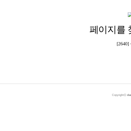
페이지를 
[264
Copyrightⓒ
da