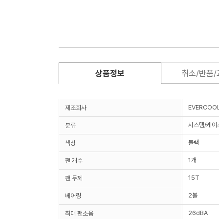
상품정보
취소/반품
EVERCOO
제조회사
시스템/케이
분류
블랙
색상
1개
팬 개수
15T
팬 두께
2볼
베어링
26dBA
최대 팬소음