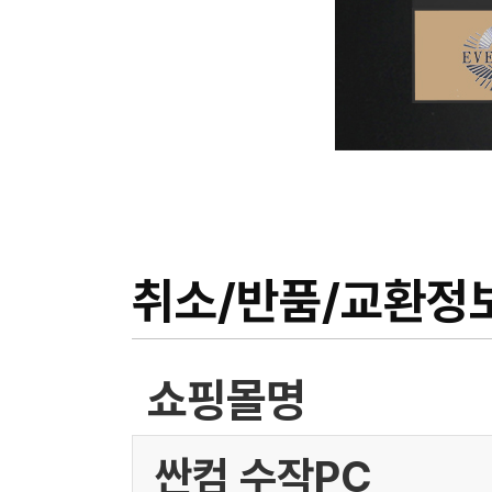
취소/반품/교환정
쇼핑몰명
싼컴 수작PC