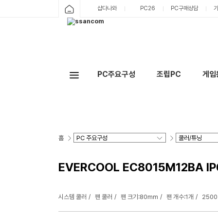
샵다나와
PC26
PC구매상담
PC주요구성
조립PC
게임
홈
EVERCOOL EC8015M12BA I
시스템 쿨러
팬 쿨러
팬 크기:80mm
팬 개수:1개
2500