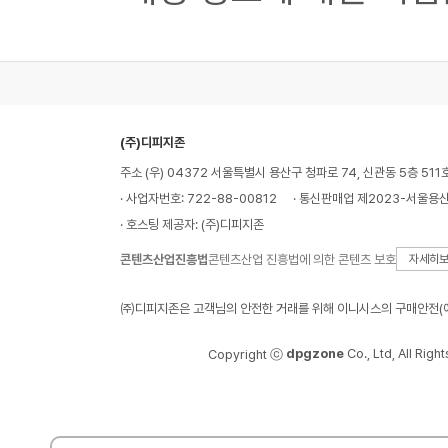
(주)디피지존
주소 (우) 04372 서울특별시 용산구 청파로 74, 신관동 5층 511
· 사업자번호: 722-88-00812
· 통신판매업 제2023-서울용산
· 호스팅 제공자: (주)디피지존
콘텐츠산업진흥법
콘텐츠산업 진흥법에 의한 콘텐츠 보호
자세히
㈜디피지존은 고객님의 안전한 거래를 위해 이니시스의 구매안전(에
dpgzone
Co., Ltd, All Righ
Copyright ⓒ