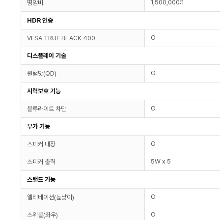
1,500,000:1
명암비
HDR 인증
O
VESA TRUE BLACK 400
디스플레이 기술
O
퀀텀닷(QD)
시력보호 기능
O
블루라이트 차단
부가 기능
O
스피커 내장
5W x 5
스피커 출력
스탠드 기능
O
엘리베이션(높낮이)
O
스위블(좌우)