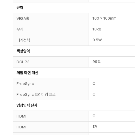
규격
100 x 100mm
VESA홀
10kg
무게
0.5W
대기전력
색상영역
99%
DCI-P3
게임 화면 개선
O
FreeSync
O
FreeSync 프리미엄 프로
영상입력 단자
O
HDMI
1개
HDMI