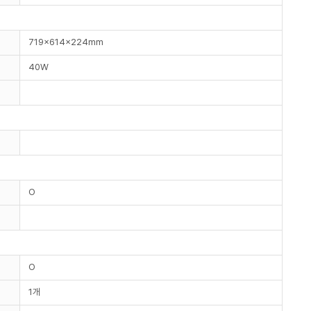
719x614x224mm
40W
O
O
1개