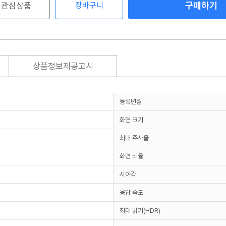
구매하기
관심상품
장바구니
상품정보제공고시
등록년월
화면 크기
최대 주사율
화면 비율
시야각
응답 속도
최대 밝기(HDR)