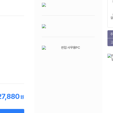
없
주
27,880
원