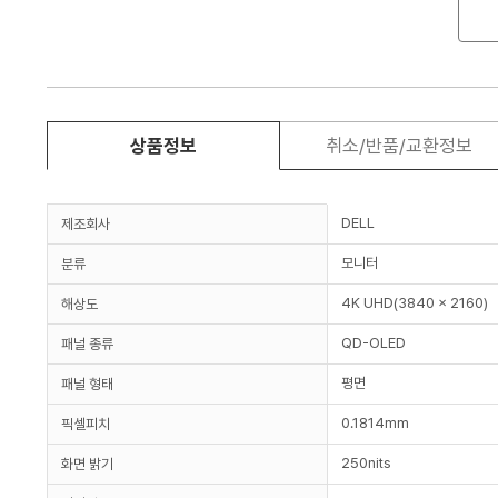
상품정보
취소/반품/교환정보
DELL
제조회사
모니터
분류
4K UHD(3840 x 2160)
해상도
QD-OLED
패널 종류
평면
패널 형태
0.1814mm
픽셀피치
250nits
화면 밝기