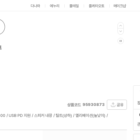
다나와
에누리
몰테일
플레이오토
메이크샵
트
95930873
공유
상품코드
400
USB PD 지원
스피커 내장
틸트(상하)
엘리베이션(높낮이)