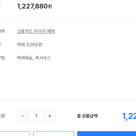
1,227,880
가
원
혜택
신용카드 무이자 혜택
비
택배 3,000원
방법
택배배송, 퀵서비스
1,2
수량
총 상품금액