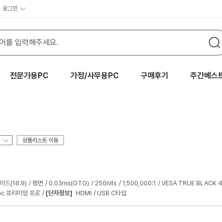
로그인
전문가용PC
가정/사무용PC
구매후기
주간베스
상품리스트 이동
이드(16:9)
평면
0.03ms(GTG)
250nits
1,500,000:1
VESA TRUE BLACK 
ync 프리미엄 프로
[단자정보]
HDMI
USB C타입