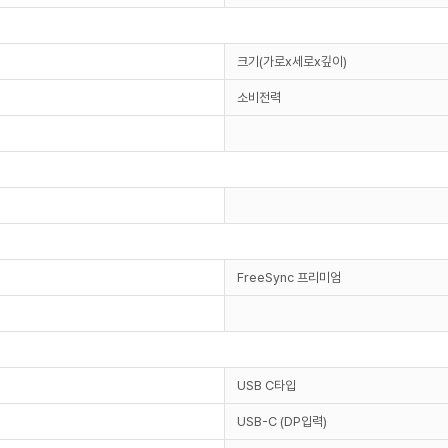
크기(가로x세로x깊이)
소비전력
FreeSync 프리미엄
USB C타입
USB-C (DP입력)