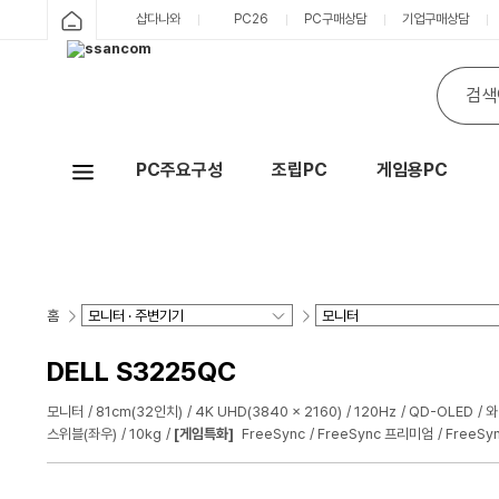
샵다나와
PC26
PC구매상담
기업구매상담
PC주요구성
조립PC
게임용PC
Hot
홈
DELL S3225QC
모니터
81cm(32인치)
4K UHD(3840 x 2160)
120Hz
QD-OLED
와
스위블(좌우)
10kg
[게임특화]
FreeSync
FreeSync 프리미엄
FreeS