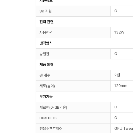
지원정보
O
8K 지원
전력 관련
132W
사용전력
냉각방식
O
방열판
제품 외형
2팬
팬 개수
120mm
세로(높이)
부가기능
O
제로팬(0-dB기술)
O
Dual BIOS
GPU Twea
전용소프트웨어