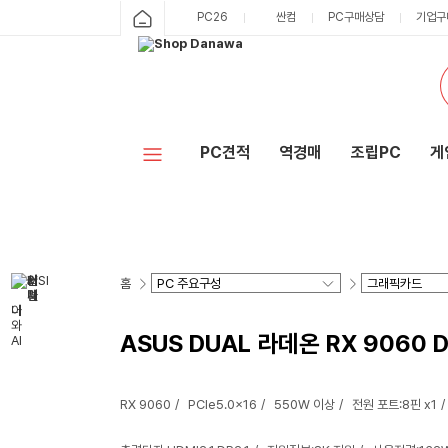
PC26
싼컴
PC구매상담
기업구
PC견적
역경매
조립PC
게
홈
ASUS DUAL 라데온 RX 9060
RX 9060
PCIe5.0x16
550W 이상
전원 포트:8핀 x1