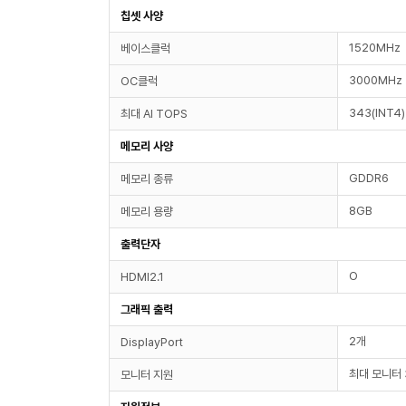
칩셋 사양
1520MHz
베이스클럭
3000MHz
OC클럭
343(INT4)
최대 AI TOPS
메모리 사양
GDDR6
메모리 종류
8GB
메모리 용량
출력단자
O
HDMI2.1
그래픽 출력
2개
DisplayPort
최대 모니터 
모니터 지원