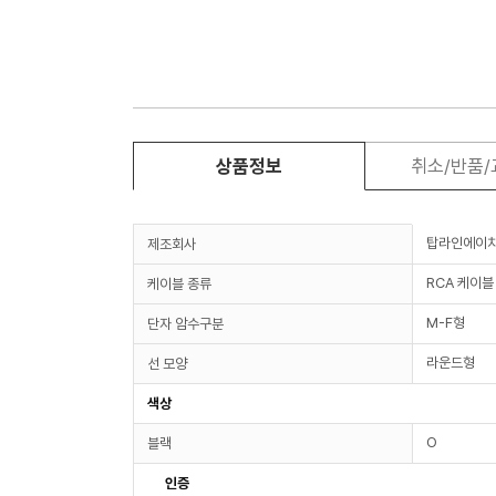
상품정보
취소/반품
탑라인에이
제조회사
RCA 케이블
케이블 종류
M-F형
단자 암수구분
라운드형
선 모양
색상
O
블랙
인증