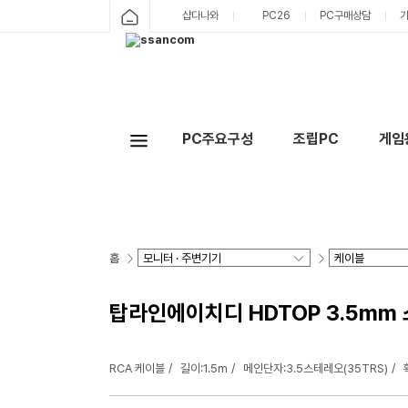
샵다나와
PC26
PC구매상담
PC주요구성
조립PC
게임
홈
탑라인에이치디 HDTOP 3.5mm 스
RCA 케이블
길이:1.5m
메인단자:3.5스테레오(35TRS)