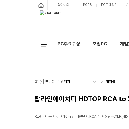
샵다나와
PC26
PC구매상담
PC주요구성
조립PC
게임
홈
탑라인에이치디 HDTOP RCA to X
XLR 케이블
길이:10m
메인단자:RCA
확장단자:XLR(캐논