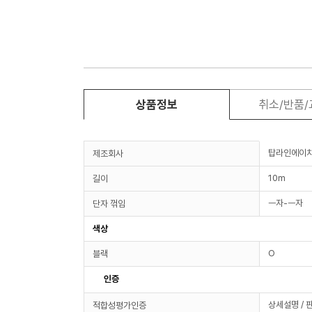
상품정보
취소/반품
탑라인에이
제조회사
10m
길이
ㅡ자-ㅡ자
단자 꺾임
색상
O
블랙
인증
상세설명 / 
적합성평가인증