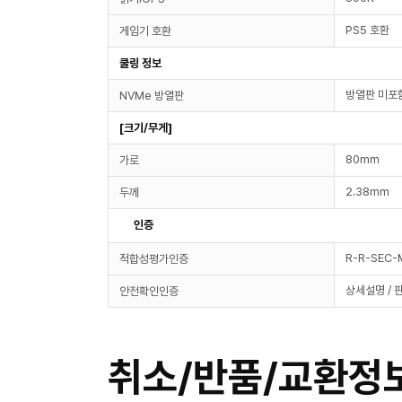
PS5 호환
게임기 호환
쿨링 정보
방열판 미포
NVMe 방열판
[크기/무게]
80mm
가로
2.38mm
두께
인증
R-R-SEC
적합성평가인증
상세설명 / 
안전확인인증
취소/반품/교환정