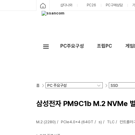
샵다나와
PC26
PC구매상담
PC주요구성
조립PC
게임
홈
삼성전자 PM9C1b M.2 NVMe 벌
M.2 (2280)
PCIe4.0x4 (64GT
s)
TLC
컨트롤러: