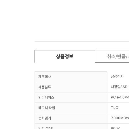
상품정보
취소/반품
삼성전자
제조회사
내장형SSD
제품분류
PCIe4.0x4
인터페이스
TLC
메모리 타입
7,000MB/s
순차읽기
800K
읽기IOPS