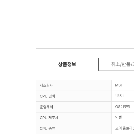
상품정보
취소/반품
MSI
제조회사
125H
CPU 넘버
OS미포함
운영체제
인텔
CPU 제조사
코어 울트라
CPU 종류