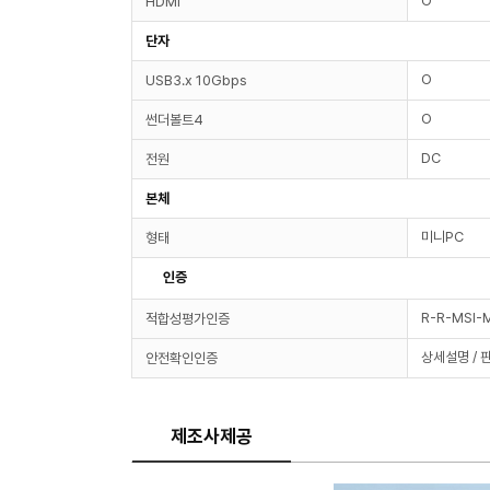
O
HDMI
단자
O
USB3.x 10Gbps
O
썬더볼트4
DC
전원
본체
미니PC
형태
인증
R-R-MSI-
적합성평가인증
상세설명 / 
안전확인인증
제조사제공