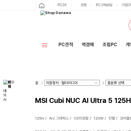
PC26
싼컴
PC구매상담
기업구
PC견적
역경매
조립PC
게
홈
MSI Cubi NUC AI Ultra 5 12
125H
Arc 그래픽스
OS미포함
120W
인텔
코어울