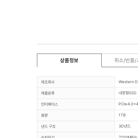
상품정보
취소/반품
Western Di
제조회사
내장형SSD
제품분류
PCIe4.0x4
인터페이스
1TB
용량
3D낸드
낸드 구조
7,100MB/s
순차읽기