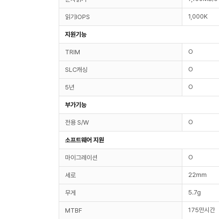
1,000K
읽기IOPS
지원기능
O
TRIM
O
SLC캐싱
O
5년
부가기능
O
전용 S/W
소프트웨어 지원
O
마이그레이션
22mm
세로
5.7g
무게
175만시간
MTBF