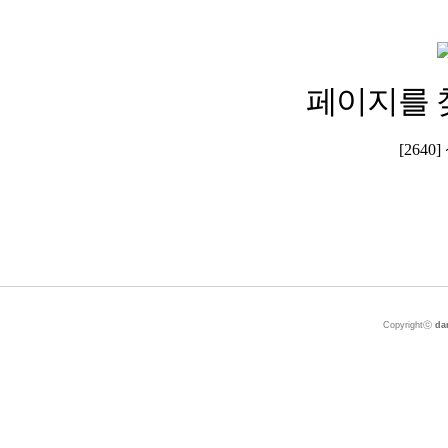
페이지를 
[264
Copyrightⓒ
da