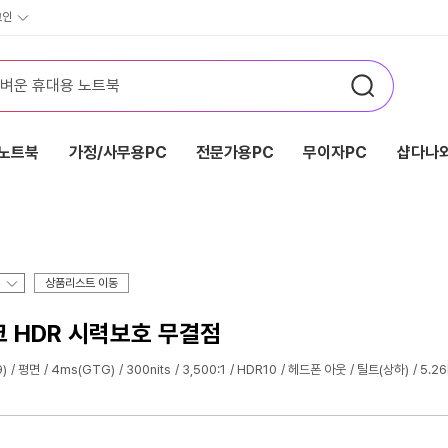
그인
노트북
가정/사무용PC
전문가용PC
무이자PC
샵다나와
상품리스트 이동
싱크 HDR 시력보호 무결점
)
평면
4ms(GTG)
300nits
3,500:1
HDR10
헤드폰 아웃
틸트(상하)
5.26