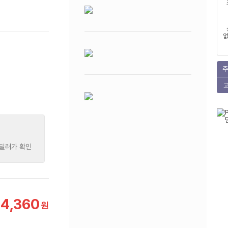
없
주
 딜러가 확인
4,360
원