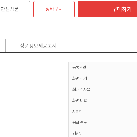
구매하기
관심상품
장바구니
상품정보제공고시
등록년월
화면 크기
최대 주사율
화면 비율
시야각
응답 속도
명암비