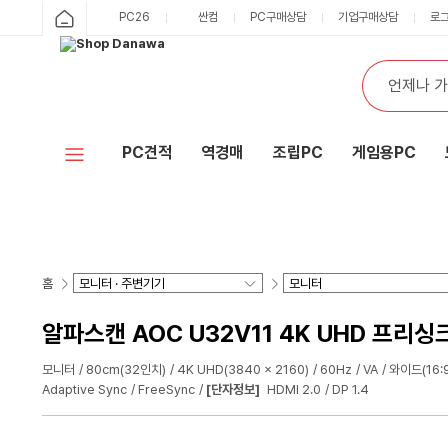
PC26
싼컴
PC구매상담
기업구매상담
로
PC견적
역경매
조립PC
게임용PC
홈
알파스캔 AOC U32V11 4K UHD 프리
모니터
80cm(32인치)
4K UHD(3840 x 2160)
60Hz
VA
와이드(16:9
Adaptive Sync
FreeSync
[단자정보]
HDMI 2.0
DP 1.4