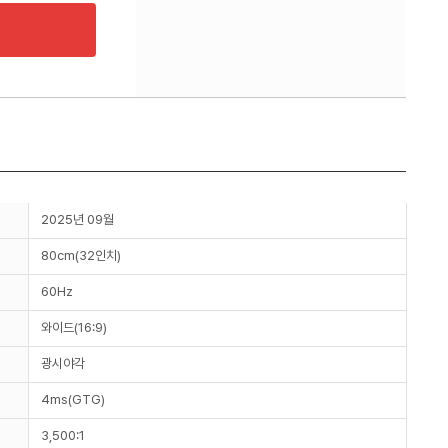
2025년 09월
80cm(32인치)
60Hz
와이드(16:9)
광시야각
4ms(GTG)
3,500:1