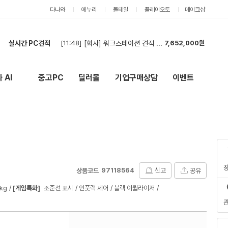
다나와
에누리
몰테일
플레이오토
메이크샵
실시간 PC견적
[11:39]
견적 요청합니다.
2,913,000원
[11:34]
영상편집 및 ai작업용
2,211,000원
[11:29]
부품견적서
2,913,000원
 AI
중고PC
딜러몰
기업구매상담
이벤트
New
외부 링크
[11:28]
견적
1,278,000원
[11:25]
[회사] GPU 및 파워 부품 견적 요청합니다.
3,036,000원
[11:20]
입찰
9,000원
[10:39]
최저가 의뢰
2,993,000원
[10:38]
견적
1,278,000원
[10:35]
견적 부탁드려요
6,034,000원
[11:48]
[회사] 워크스테이션 견적 요청
7,652,000원
97118564
신고
공유
상품코드
kg
[게임특화]
조준선 표시
인풋랙 제어
블랙 이퀄라이저