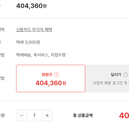
404,360
가
원
혜택
신용카드 무이자 혜택
비
택배 3,000원
방법
택배배송, 퀵서비스, 직접수령
회원가
딜러가
방법
404,360
원
사업자 회원 로그인 후
40
수량
총 상품금액