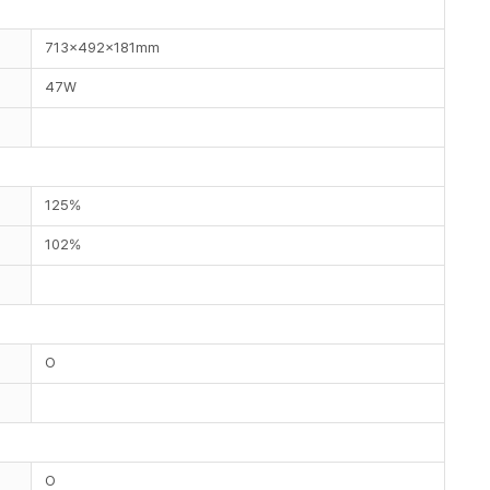
713x492x181mm
47W
125%
102%
O
O