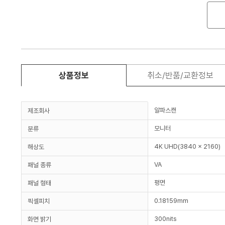
상품정보
취소/반품/교환정보
알파스캔
제조회사
모니터
분류
4K UHD(3840 x 2160)
해상도
VA
패널 종류
평면
패널 형태
0.18159mm
픽셀피치
300nits
화면 밝기