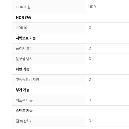
HDR
HDR 지원
HDR 인증
O
HDR10
시력보호 기능
O
플리커 프리
O
눈부심 방지
화면 기능
O
고정종횡비 지원
부가 기능
O
헤드폰 아웃
스탠드 기능
O
틸트(상하)