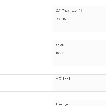
크기(가로x세로x깊이)
소비전력
sRGB
DCI-P3
인풋랙 제어
FreeSync