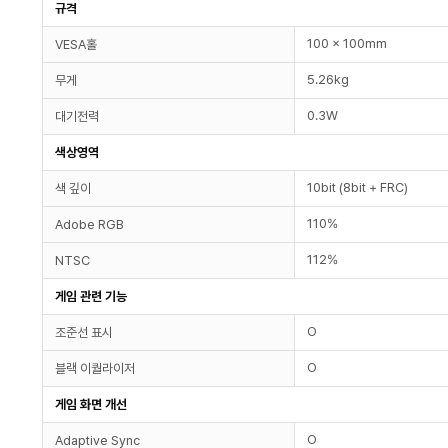
규격
100 x 100mm
VESA홀
5.26kg
무게
0.3W
대기전력
색상영역
10bit (8bit + FRC)
색 깊이
110%
Adobe RGB
112%
NTSC
게임 관련 기능
O
조준선 표시
O
블랙 이퀄라이저
게임 화면 개선
O
Adaptive Sync