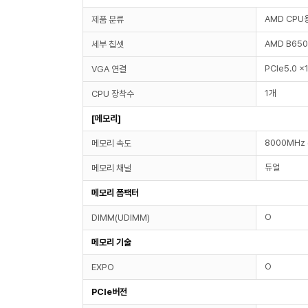
AMD CPU
제품 분류
AMD B650
세부 칩셋
PCIe5.0 x
VGA 연결
1개
CPU 장착수
[메모리]
8000MHz 
메모리 속도
듀얼
메모리 채널
메모리 폼팩터
O
DIMM(UDIMM)
메모리 기술
O
EXPO
PCIe버전