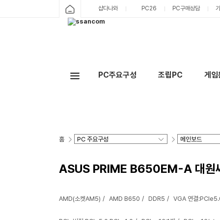
샵다나와
PC26
PC구매상담
PC주요구성
조립PC
게임
홈
ASUS PRIME B650EM-A 대
AMD(소켓AM5)
AMD B650
DDR5
VGA 연결:PCIe5.