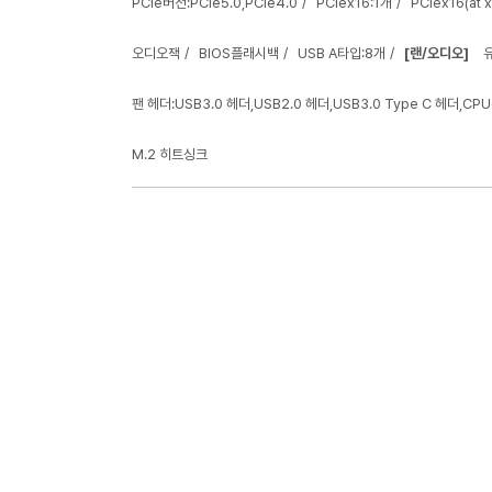
PCIe버전:PCIe5.0,PCIe4.0
PCIex16:1개
PCIex16(at x
오디오잭
BIOS플래시백
USB A타입:8개
[랜/오디오]
유
팬 헤더:USB3.0 헤더,USB2.0 헤더,USB3.0 Type C 헤더,
M.2 히트싱크