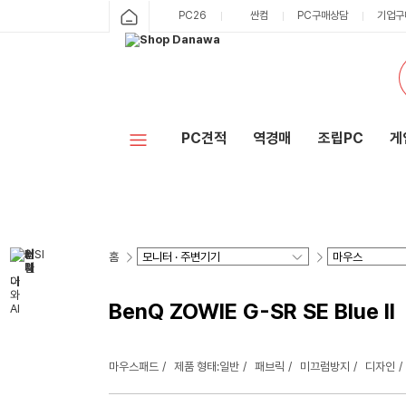
PC26
싼컴
PC구매상담
기업구
PC견적
역경매
조립PC
게
홈
BenQ ZOWIE G-SR SE Blue II
마우스패드
제품 형태:일반
패브릭
미끄럼방지
디자인