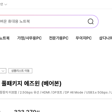
그인
노트북
가정/사무용PC
전문가용PC
무이자PC
샵다나와
상품리스트 이동
0W 풀패키지 에즈윈 (베어본)
저장장치 미포함
2.5Gbps 유선
HDMI
DP포트
DP Alt Mode
USB3.x 5Gbps
323,270
가