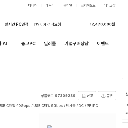
다나와
에누리
몰테일
플레이오토
메이크샵
실시간 PC견적
[19:06]
견적요청
12,470,000원
[18:25]
PC2대 견적요청입니다.
8,361,000원
[18:21]
견적신청입니다.
4,115,000원
 AI
중고PC
딜러몰
기업구매상담
이벤트
New
외부 링크
[18:16]
PC구매견적입니다.
4,208,000원
[18:03]
게임용 PC 견적부탁드립니다.
6,350,000원
[17:58]
견적요청합니다.
2,097,000원
[17:54]
게임용 PC 견적부탁드립니다.
6,403,000원
[17:52]
데스크탑 PC
8,418,000원
[17:30]
견적 요청합니다.
4,494,000원
[17:26]
견적신청
25,676,000원
97309289
신고
공유
상품코드
USB C타입 40Gbps
USB C타입 5Gbps
베사홀
DC
미니PC