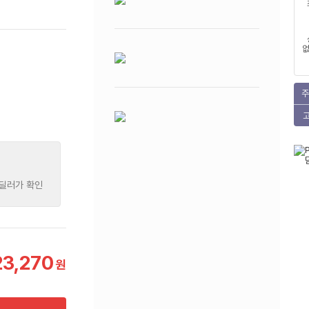
없
주
 딜러가 확인
23,270
원