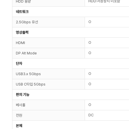
HDD:저장장치 미포함
HDD 용량
네트워크
O
2.5Gbps 유선
영상출력
O
HDMI
O
DP Alt Mode
단자
O
USB3.x 5Gbps
O
USB C타입 5Gbps
편의 기능
O
베사홀
DC
전원
본체