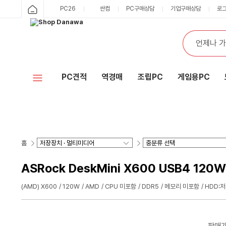
PC26
싼컴
PC구매상담
기업구매상담
로
PC견적
역경매
조립PC
게임용PC
홈
ASRock DeskMini X600 USB4 12
(AMD) X600
120W
AMD
CPU 미포함
DDR5
메모리 미포함
HDD:
판매