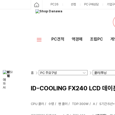
PC26
싼컴
PC구매상담
기업구
PC견적
역경매
조립PC
게
홈
ID-COOLING FX240 LCD 데
CPU 쿨러
수랭
팬 쿨러
TDP:300W
A
S기간:5년