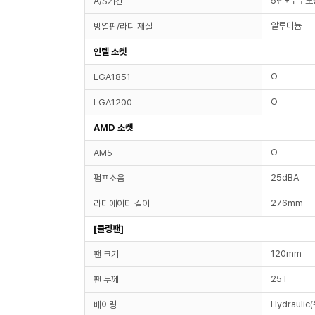
5년+누수보
A/S기간
알루미늄
방열판/라디 재질
인텔 소켓
O
LGA1851
O
LGA1200
AMD 소켓
O
AM5
25dBA
펌프소음
276mm
라디에이터 길이
[쿨링팬]
120mm
팬 크기
25T
팬 두께
Hydraulic
베어링