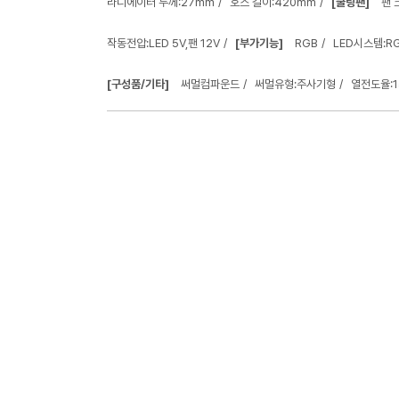
라디에이터 두께:27mm
호스 길이:420mm
[쿨링팬]
팬 
작동전압:LED 5V,팬 12V
[부가기능]
RGB
LED시스템:RG
[구성품/기타]
써멀컴파운드
써멀유형:주사기형
열전도율:1