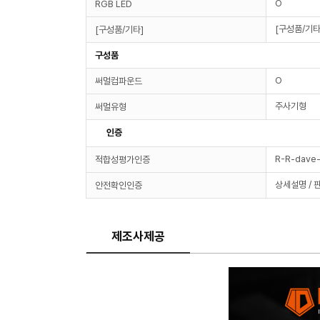
O
RGB LED
[구성품/기타
[구성품/기타]
구성품
O
써멀컴파운드
주사기형
써멀유형
인증
R-R-dave
적합성평가인증
상세설명 / 
안전확인인증
제조사제공