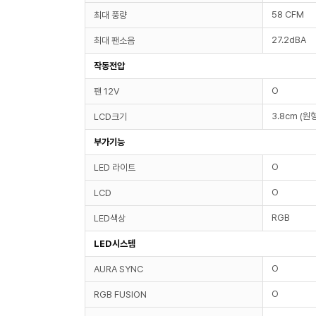
58 CFM
최대 풍량
27.2dBA
최대 팬소음
작동전압
O
팬 12V
3.8cm (원형
LCD크기
부가기능
O
LED 라이트
O
LCD
RGB
LED색상
LED시스템
O
AURA SYNC
O
RGB FUSION