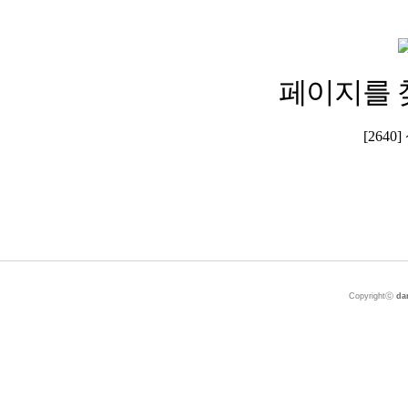
페이지를 
[264
Copyrightⓒ
da