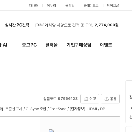
다나와
에누리
몰테일
플레이오토
메이크샵
실시간 PC견적
[02:14]
견적
3,489,000원
[01:48]
현금최저가 부탁드립니다
3,751,000원
[01:32]
ㅅ
2,842,000원
 AI
중고PC
딜러몰
기업구매상담
이벤트
New
외부 링크
[01:11]
컴퓨터 견적 구매합니다.
1,786,000원
[01:10]
컴퓨터 견적
1,786,000원
[01:08]
컴퓨터 견적 구매합니다.
3,768,000원
[01:08]
견적 부탁드립니다!
5,227,000원
[00:55]
현금 최저가 문의
2,093,000원
[00:44]
부품구매해요
1,064,000원
[03:32]
해당 사양으로 견적 및 구매 희망합니다
2,774,000원
97566128
신고
공유
상품코드
화]
조준선 표시
G-Sync 호환
FreeSync
[단자정보]
HDMI
DP