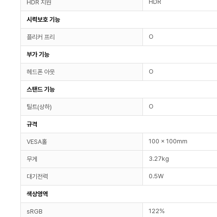
HDR
HDR 지원
시력보호 기능
O
플리커 프리
부가 기능
O
헤드폰 아웃
스탠드 기능
O
틸트(상하)
규격
100 x 100mm
VESA홀
3.27kg
무게
0.5W
대기전력
색상영역
122%
sRGB