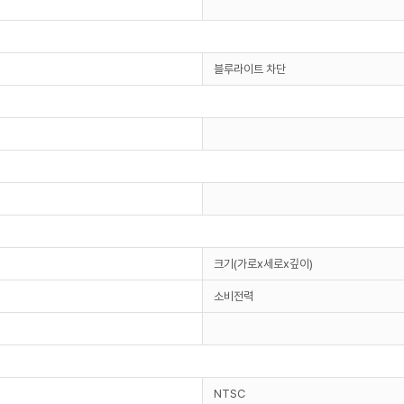
블루라이트 차단
크기(가로x세로x깊이)
소비전력
NTSC