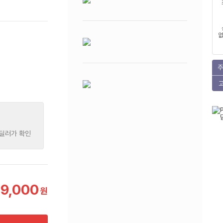
없
주
 딜러가 확인
49,000
원