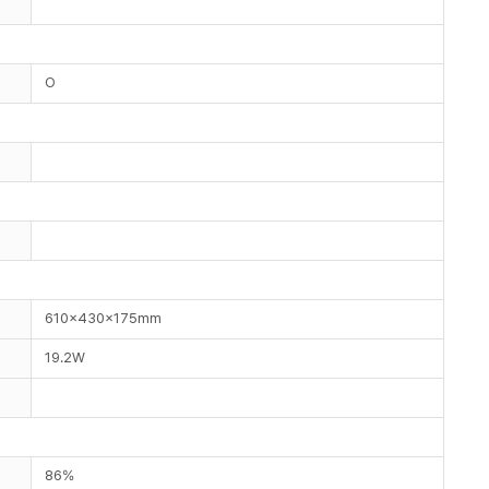
O
610x430x175mm
19.2W
86%