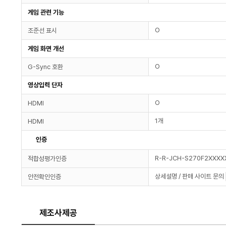
게임 관련 기능
O
조준선 표시
게임 화면 개선
O
G-Sync 호환
영상입력 단자
O
HDMI
1개
HDMI
인증
R-R-JCH-S270F2XXXX
적합성평가인증
상세설명 / 판매 사이트 문의
안전확인인증
제조사제공