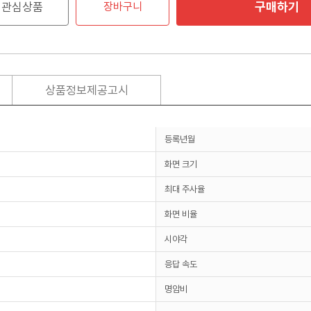
구매하기
관심상품
장바구니
상품정보제공고시
등록년월
화면 크기
최대 주사율
화면 비율
시야각
응답 속도
명암비