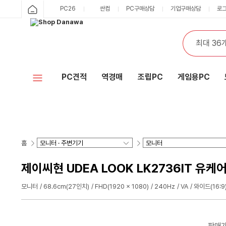
PC26
싼컴
PC구매상담
기업구매상담
로
PC견적
역경매
조립PC
게임용PC
홈
제이씨현 UDEA LOOK LK2736IT 유케
모니터
68.6cm(27인치)
FHD(1920 x 1080)
240Hz
VA
와이드(16:9
판매