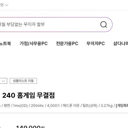
그인
노트북
가정/사무용PC
전문가용PC
무이자PC
샵다나와
상품리스트 이동
어 240 홈게임 무결점
)
평면
1ms(OD)
250nits
4,000:1
헤드폰 아웃
틸트(상하)
3.27kg
[게임특
149,000
가