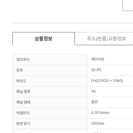
상품정보
취소/반품/교환정보
제이씨현
제조회사
모니터
분류
FHD(1920 x 1080)
해상도
VA
패널 종류
평면
패널 형태
0.3114mm
픽셀피치
250nits
화면 밝기