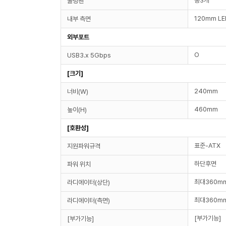
총3개
쿨링팬
120mm LE
내부 측면
외부포트
O
USB3.x 5Gbps
[크기]
240mm
너비(W)
460mm
높이(H)
[호환성]
표준-ATX
지원파워규격
하단후면
파워 위치
최대360mm
라디에이터(상단)
최대360mm
라디에이터(측면)
[부가기능]
[부가기능]