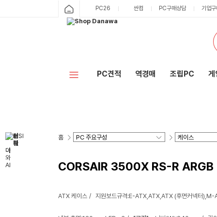
PC26
싼컴
PC구매상담
기업구
PC견적
역경매
조립PC
게
홈
CORSAIR 3500X RS-R ARG
ATX 케이스
지원보드규격:E-ATX,ATX,ATX (후면커넥터),M-A