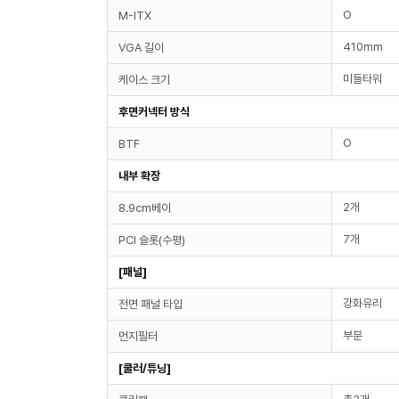
O
M-ITX
410mm
VGA 길이
미들타워
케이스 크기
후면커넥터 방식
O
BTF
내부 확장
2개
8.9cm베이
7개
PCI 슬롯(수평)
[패널]
강화유리
전면 패널 타입
부분
먼지필터
[쿨러/튜닝]