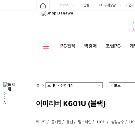
PC26
싼컴
PC구매상담
기업구
PC견적
역경매
조립PC
게
홈
아이리버 K601U (블랙)
키보드
풀배열
유선
멤브레인
118키
생활방수
U