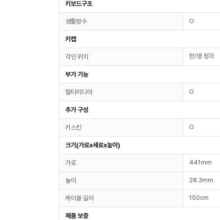
키보드구조
O
생활방수
키캡
한/영 정각
각인 위치
부가 기능
O
멀티미디어
추가 구성
O
키스킨
크기(가로x세로x높이)
441mm
가로
28.3mm
높이
150cm
케이블 길이
제품 보증