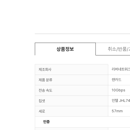
상품정보
취소/반품
리버네트워
제조회사
랜카드
제품 분류
10Gbps
전송 속도
인텔 JHL744
칩셋
57mm
세로
인증