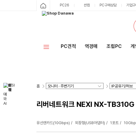
PC26
싼컴
PC구매상담
기업구
PC견적
역경매
조립PC
게
홈
리버네트워크 NEXI NX-TB310
유선랜카드(10Gbps)
외장형(USB어댑터)
1포트
10Gbp