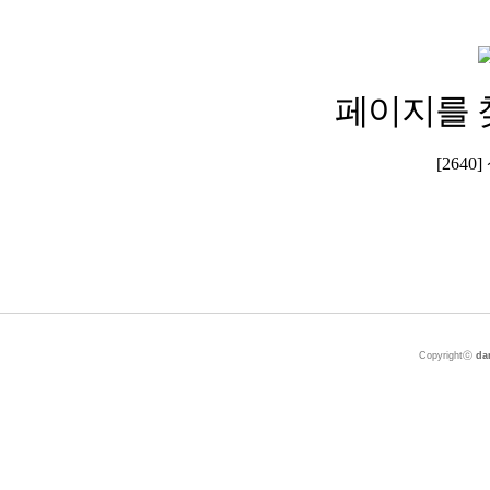
페이지를 
[264
Copyrightⓒ
da