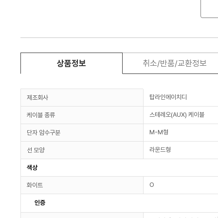
상품정보
취소/반품/교환정보
탑라인에이치디
제조회사
스테레오(AUX) 케이블
케이블 종류
M-M형
단자 암수구분
라운드형
선 모양
색상
O
화이트
인증