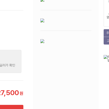
없
주
 딜러가 확인
27,500
원