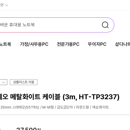
그인
노트북
가정/사무용PC
전문가용PC
무이자PC
샵다나와
상품리스트 이동
레오 메탈화이트 케이블 (3m, HT-TP3237)
.35mm 스테레오(55TRS)
M-M형
금도금단자
라운드형
색상:화이트
27,500
가