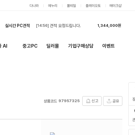
다나와
에누리
몰테일
플레이오토
메이크샵
[14:56]
견적 요청드립니다.
1,344,000원
실시간 PC견적
[13:17]
현금 결제합니다!
4,133,000원
[13:10]
견적부탁드립니다
2,787,000원
[12:52]
견적신청합니다.
5,189,000원
 AI
중고PC
딜러몰
기업구매상담
이벤트
New
외부 링크
[11:58]
현금견적 부탁드려요
4,056,000원
[11:36]
최대 견적좀 뽑아주세요
6,013,000원
[11:35]
카드 최저가
3,887,000원
[11:34]
견적서
1,582,000원
[11:20]
견적부탁드립니다.
2,911,000원
[10:52]
견적 부탁드립니다.
2,195,000원
[14:56]
견적 요청드립니다.
1,344,000원
97957325
신고
공유
상품코드