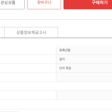
구매하기
관심상품
장바구니
상품정보제공고시
등록년월
길이
단자 꺾임