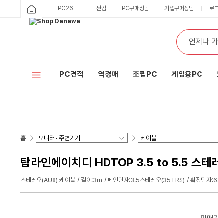
PC26
싼컴
PC구매상담
기업구매상담
로
PC견적
역경매
조립PC
게임용PC
홈
탑라인에이치디 HDTOP 3.5 to 5.5 스테
스테레오(AUX) 케이블
길이:3m
메인단자:3.5스테레오(35TRS)
확장단자:6
판매