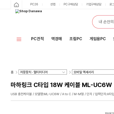
PC26
싼컴
PC구매상담
기업구매상담
로
PC견적
역경매
조립PC
게임용PC
홈
마하링크 C타입 18W 케이블 ML-UC6W (
USB 충전케이블
모델명:ML-UC6W
A to C
M-M형
단자
입력단자:A타
판매