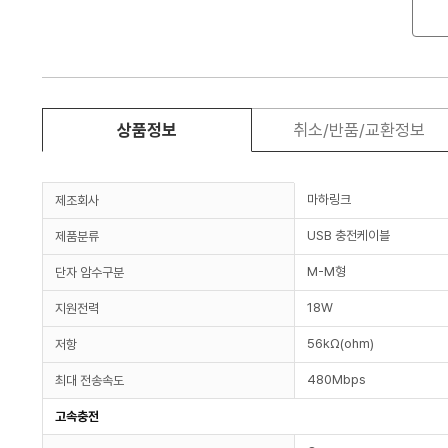
상품정보
취소/반품/교환정보
마하링크
제조회사
USB 충전케이블
제품분류
M-M형
단자 암수구분
18W
지원전력
56kΩ(ohm)
저항
480Mbps
최대 전송속도
고속충전