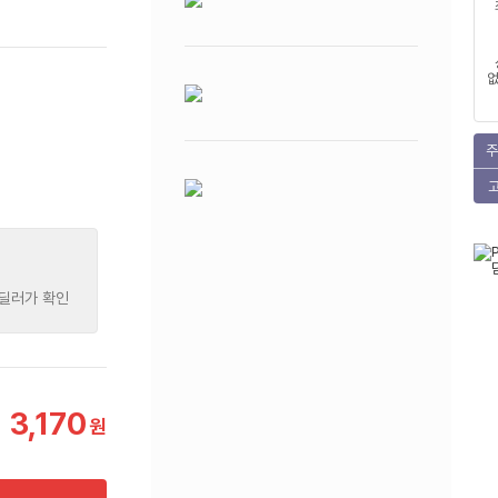
없
주
 딜러가 확인
3,170
원