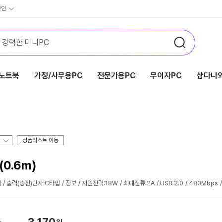
그인
노트북
가정/사무용PC
전문가용PC
무이자PC
샵다나와
상품리스트 이동
0.6m)
입
출력(충전)단자:C타입
정보
지원전력:18W
최대전류:2A
USB 2.0
480Mbps
3,170
가