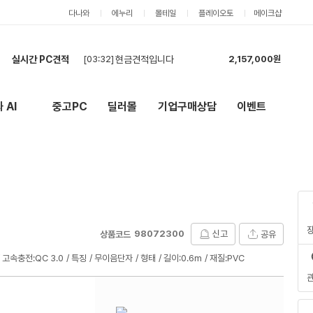
다나와
에누리
몰테일
플레이오토
메이크샵
[03:32]
현금견적입니다
2,157,000원
실시간 PC견적
[03:30]
7500F + RTX 5060 Ti 견적
3,374,000원
[02:26]
카드 견적도 부탁드립니다.
2,555,000원
[01:46]
현금,카드 상관없고 견적 부탁드립니다.
2,555,000원
 AI
중고PC
딜러몰
기업구매상담
이벤트
New
외부 링크
[01:14]
견적 요청드립니다.
1,141,000원
[01:11]
롤,배그,주로 스팀게임 합니다 견적한번 부탁드립니다
3,226,000원
[00:57]
견적 요청드립니다.
2,558,000원
[00:44]
견적 요청드립니다.
2,908,000원
[00:42]
현금 견적 부탁드립니다.
2,555,000원
[00:28]
견적부탁드립니다
4,981,000원
[03:32]
현금견적입니다
2,157,000원
98072300
신고
공유
상품코드
고속충전:QC 3.0
특징
무이음단자
형태
길이:0.6m
재질:PVC