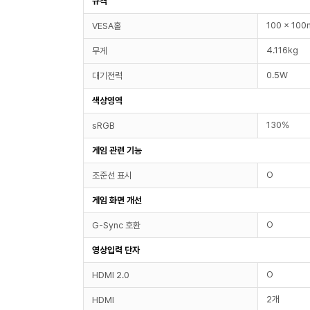
규격
100 x 10
VESA홀
4.116kg
무게
0.5W
대기전력
색상영역
130%
sRGB
게임 관련 기능
O
조준선 표시
게임 화면 개선
O
G-Sync 호환
영상입력 단자
O
HDMI 2.0
2개
HDMI