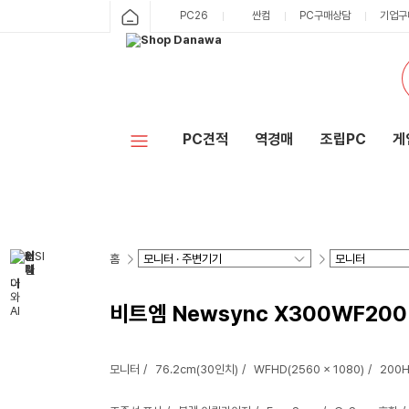
PC26
싼컴
PC구매상담
기업구
PC견적
역경매
조립PC
게
홈
비트엠 Newsync X300WF200
모니터
76.2cm(30인치)
WFHD(2560 x 1080)
200H