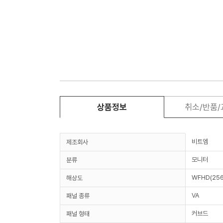
상품정보
취소/반품
비트엠
제조회사
모니터
분류
WFHD(256
해상도
VA
패널 종류
커브드
패널 형태