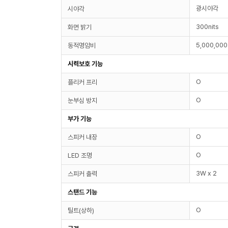
광시야각
시야각
300nits
화면 밝기
5,000,000
동적명암비
시력보호 기능
O
플리커 프리
O
눈부심 방지
부가 기능
O
스피커 내장
O
LED 조명
3W x 2
스피커 출력
스탠드 기능
O
틸트(상하)