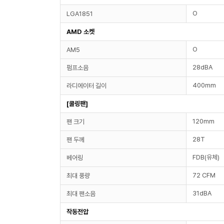
O
LGA1851
AMD 소켓
O
AM5
28dBA
펌프소음
400mm
라디에이터 길이
[쿨링팬]
120mm
팬 크기
28T
팬 두께
FDB(유체)
베어링
72 CFM
최대 풍량
31dBA
최대 팬소음
작동전압