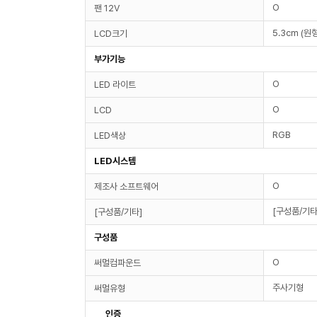
O
팬 12V
5.3cm (원형
LCD크기
부가기능
O
LED 라이트
O
LCD
RGB
LED색상
LED시스템
O
제조사 소프트웨어
[구성품/기타
[구성품/기타]
구성품
O
써멀컴파운드
주사기형
써멀유형
인증