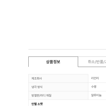
상품정보
취소/반품
리안리
제조회사
수랭
냉각 방식
알루미늄
방열판/라디 재질
인텔 소켓