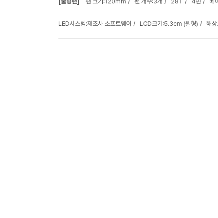
[쿨링팬]
팬 크기:120mm
팬 개수:3개
28T
4핀
베어
LED시스템:제조사 소프트웨어
LCD크기:5.3cm (원형)
해상도