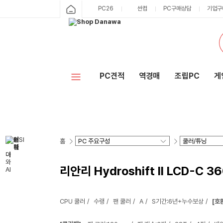
PC26
싼컴
PC구매상담
기업구
PC견적
역경매
조립PC
게
홈
리안리 Hydroshift II LCD-C 3
CPU 쿨러
수랭
팬 쿨러
A
S기간:6년+누수보상
[호