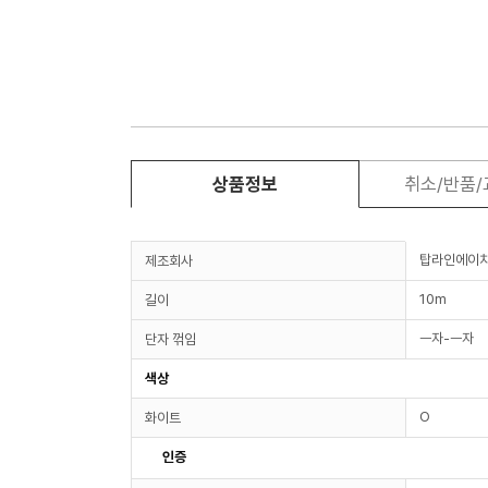
상품정보
취소/반품
탑라인에이
제조회사
10m
길이
ㅡ자-ㅡ자
단자 꺾임
색상
O
화이트
인증