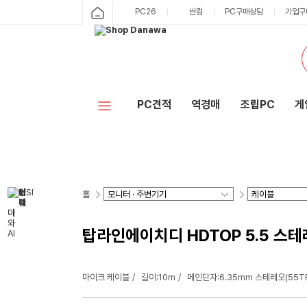
PC26
싼컴
PC구매상담
기업구
PC견적
역경매
조립PC
게
홈
탑라인에이치디 HDTOP 5.5 스테레
마이크 케이블
길이:10m
메인단자:6.35mm 스테레오(55T