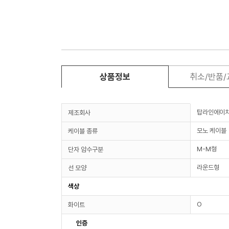
상품정보
취소/반품
탑라인에이
제조회사
모노 케이블
케이블 종류
M-M형
단자 암수구분
라운드형
선 모양
색상
O
화이트
인증