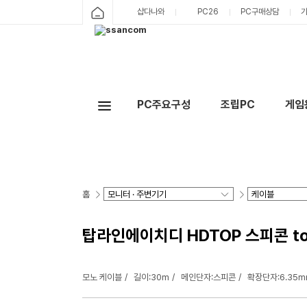
샵다나와
PC26
PC구매상담
PC주요구성
조립PC
게임
홈
탑라인에이치디 HDTOP 스피콘 to 
모노 케이블
길이:30m
메인단자:스피콘
확장단자:6.35m