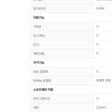
545K
읽기IOPS
지원기능
O
TRIM
O
SLC캐싱
O
ECC
O
제한보증
부가기능
O
AES 암호화
방열판 포함
NVMe 방열판
소프트웨어 지원
O
마이그레이션
22mm
세로