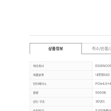
상품정보
취소/반품
ESSENCO
제조회사
내장형SSD
제품분류
PCIe4.0x4
인터페이스
500GB
용량
3D낸드
낸드 구조
5,000MB/
순차읽기