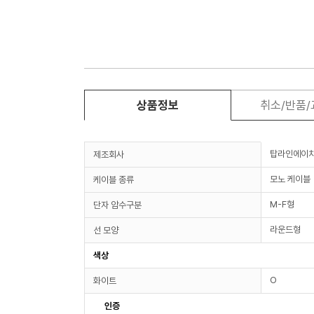
상품정보
취소/반품
탑라인에이
제조회사
모노 케이블
케이블 종류
M-F형
단자 암수구분
라운드형
선 모양
색상
O
화이트
인증