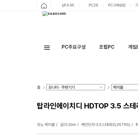
샵다나와
PC26
PC구매상담
PC주요구성
조립PC
게임
홈
탑라인에이치디 HDTOP 3.5 스테레오
모노 케이블
길이:30m
메인단자:3.5스테레오(35TRS)