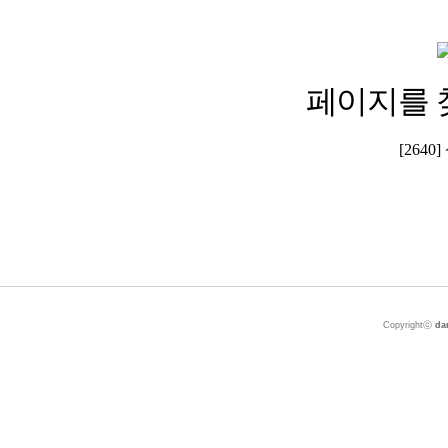
페이지를 
[264
Copyrightⓒ
da