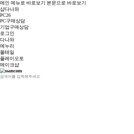
메인 메뉴로 바로보기
본문으로 바로보기
싼
샵다나와
컴
PC26
PC구매상담
홈
기업구매상담
로그인
다나와
에누리
몰테일
플레이오토
메이크샵
통
검
합
색
검
색