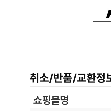
취소/반품/교환정
쇼핑몰명