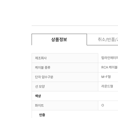
상품정보
취소/반품
탑라인에이
제조회사
RCA 케이블
케이블 종류
M-F형
단자 암수구분
라운드형
선 모양
색상
O
화이트
인증