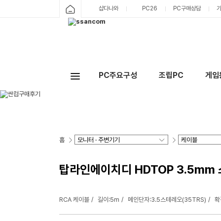
샵다나와
PC26
PC구매상담
PC주요구성
조립PC
게임
홈
탑라인에이치디 HDTOP 3.5mm 스
RCA 케이블
길이:5m
메인단자:3.5스테레오(35TRS)
확