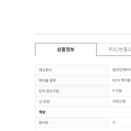
상품정보
취소/반품
탑라인에이
제조회사
RCA 케이블
케이블 종류
F-F형
단자 암수구분
라운드형
선 모양
색상
O
화이트