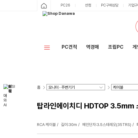
PC26
싼컴
PC구매상담
기업구
PC견적
역경매
조립PC
게
홈
탑라인에이치디 HDTOP 3.5mm 스
RCA 케이블
길이:30m
메인단자:3.5스테레오(35TRS)