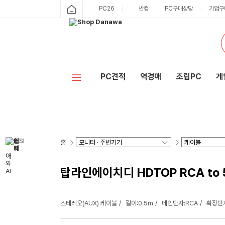
PC26
싼컴
PC구매상담
기업구
PC견적
역경매
조립PC
게
홈
탑라인에이치디 HDTOP RCA to 
스테레오(AUX) 케이블
길이:0.5m
메인단자:RCA
확장단자