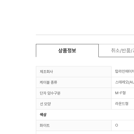
상품정보
취소/반품
탑라인에이
제조회사
스테레오(AU
케이블 종류
M-F형
단자 암수구분
라운드형
선 모양
색상
O
화이트