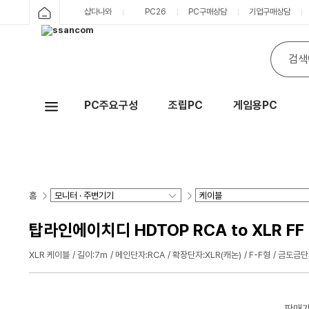
샵다나와
PC26
PC구매상담
기업구매상담
PC주요구성
조립PC
게임용PC
Hot
홈
탑라인에이치디 HDTOP RCA to XLR FF
XLR 케이블
길이:7m
메인단자:RCA
확장단자:XLR(캐논)
F-F형
금도금단
판매