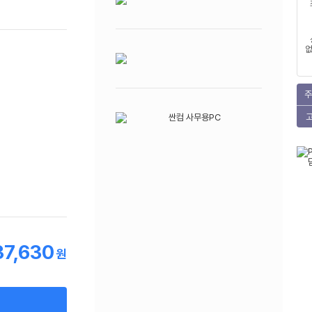
없
주
37,630
원