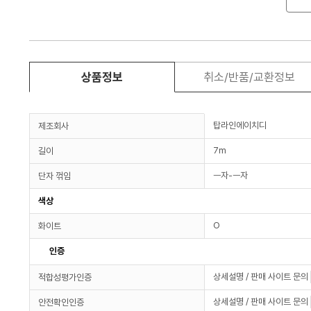
상품정보
취소/반품/교환정보
탑라인에이치디
제조회사
7m
길이
ㅡ자-ㅡ자
단자 꺾임
색상
O
화이트
인증
상세설명 / 판매 사이트 문의
적합성평가인증
상세설명 / 판매 사이트 문의
안전확인인증