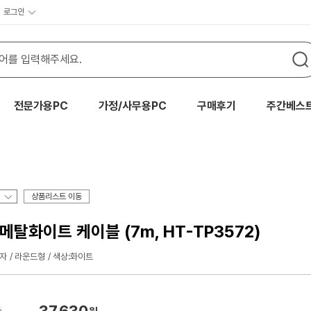
로그인
전문가용PC
가정/사무용PC
구매후기
주간베스
상품리스트 이동
 메탈화이트 케이블 (7m, HT-TP3572)
자
라운드형
색상:화이트
37,630
가