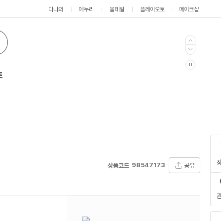
다나와
에누리
몰테일
플레이오토
메이크샵
트
98547173
공유
상품코드